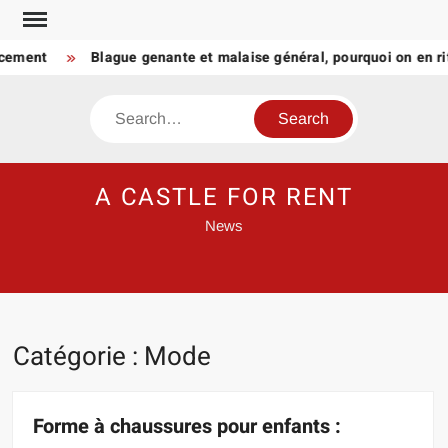
Skip
to
ent
Blague genante et malaise général, pourquoi on en rit q
content
Search
A CASTLE FOR RENT
News
Catégorie :
Mode
Forme à chaussures pour enfants :